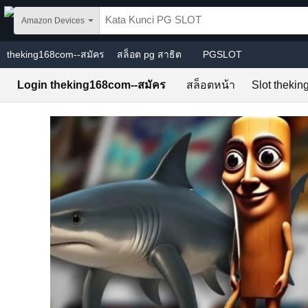
Skip to main content
Amazon Devices
theking168com--สมัคร
สล็อต pg สาธิต
PGSLOT
Login theking168com--สมัคร
สล็อตหน้า
Slot theki