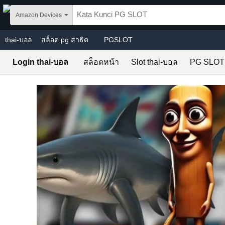
Skip to main content
Amazon Devices
thai-บอล
สล็อต pg สาธิต
PGSLOT
Login thai-บอล
สล็อตหน้า
Slot thai-บอล
PG SLOT