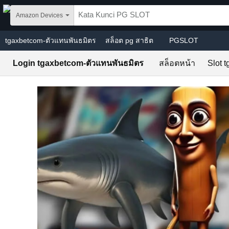
Skip to main content
Amazon Devices
tgaxbetcom-ตัวแทนพันธมิตร
สล็อต pg สาธิต
PGSLOT
Login tgaxbetcom-ตัวแทนพันธมิตร
สล็อตหน้า
Slot 