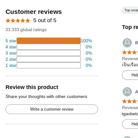
Customer reviews
Top revi
5 out of 5
Top r
33.333 global ratings
5 star
100%
R
4 star
0%
3 star
0%
Reviewe
2 star
0%
เป็นเรื่
1 star
0%
Hel
Review this product
A
Share your thoughts with other customers
Reviewe
Write a customer review
tgaxbetc
Hel