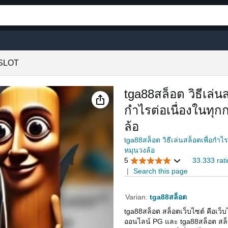
SLOT
tga88สล็อต วิธีเล่นส
กำไรต่อเนื่องในทุก
ล้อ
tga88สล็อต วิธีเล่นสล็อตเพื่อกำไร
หมุนวงล้อ
5
33.333 rat
|
Search this page
Varian:
tga88สล็อต
tga88สล็อต สล็อตเว็บไซต์ คือเว็
ออนไลน์ PG และ tga88สล็อต สล็อ