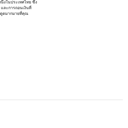
หนึ่งในประเทศไทย ซึ่ง
 และการถอนเงินที่
ดูดมากมายที่คุณ