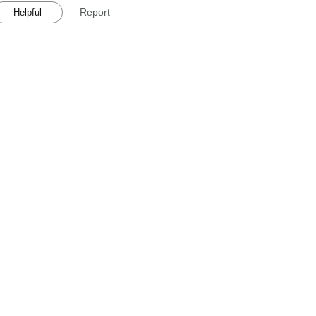
Report
Helpful