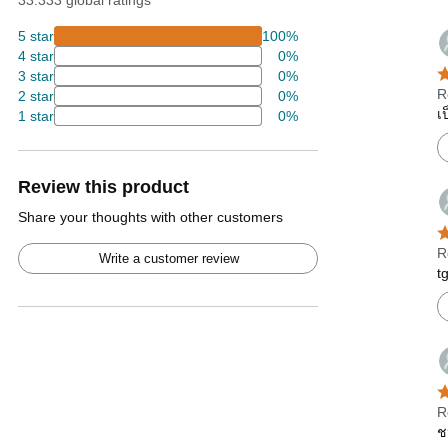
33.333 global ratings
5 star
100%
4 star
0%
3 star
0%
R
2 star
0%
เ
1 star
0%
Review this product
Share your thoughts with other customers
R
Write a customer review
t
R
ช