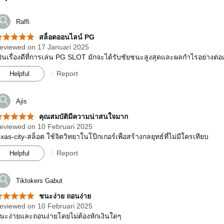
Raffi
สล็อตออนไลน์ PG
eviewed on 17 Januari 2025
ป็นเรื่องดีที่การเล่น PG SLOT มักจะได้รับชัยชนะสูงสุดและผลกำไรอย่างต่อเ
Report
Helpful
Ajis
คุณสมบัติมีความน่าสนใจมาก
eviewed on 10 Februari 2025
exas-city-สล็อต ใช้จิตวิทยาในโป๊กเกอร์เพื่อสร้างกลยุทธ์ที่ไม่มีใครเทียบ
Report
Helpful
Tiktokers Gabut
ชนะง่าย ถอนง่าย
eviewed on 10 Februari 2025
นะง่ายและถอนง่ายโดยไม่ต้องหักเงินใดๆ