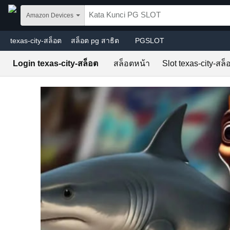
Skip to main content
Amazon Devices
texas-city-สล็อต
สล็อต pg สาธิต
PGSLOT
Login texas-city-สล็อต
สล็อตหน้า
Slot texas-city-สล็