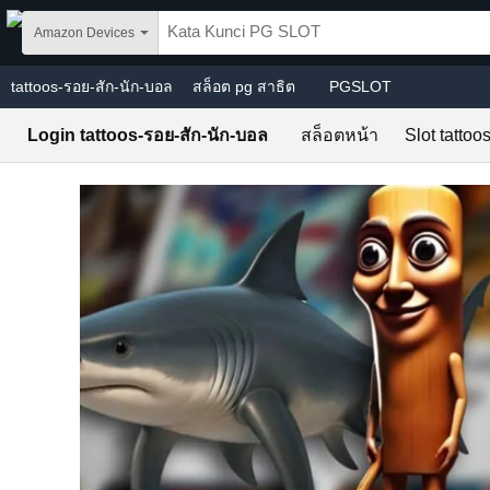
Skip to main content
Amazon Devices
tattoos-รอย-สัก-นัก-บอล
สล็อต pg สาธิต
PGSLOT
Login tattoos-รอย-สัก-นัก-บอล
สล็อตหน้า
Slot tattoo