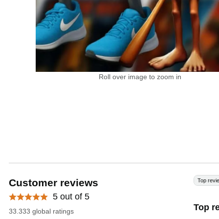
Roll over image to zoom in
Customer reviews
Top revi
5 out of 5
Top r
33.333 global ratings