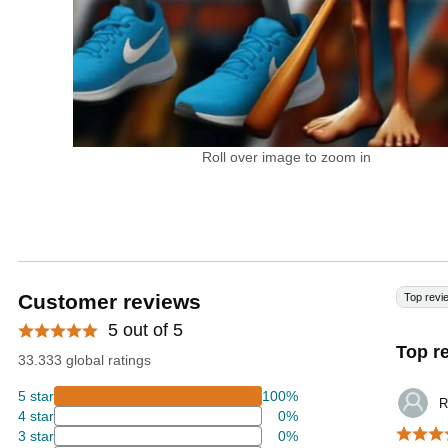
Roll over image to zoom in
Customer reviews
Top revi
5 out of 5
Top r
33.333 global ratings
5 star
100%
R
4 star
0%
3 star
0%