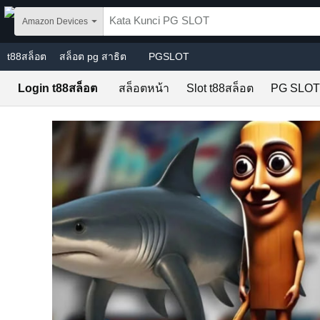
Skip to main content
Amazon Devices
t88สล็อต
สล็อต pg สาธิต
PGSLOT
Login t88สล็อต
สล็อตหน้า
Slot t88สล็อต
PG SLOT