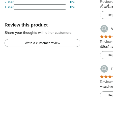
Reviewe
2 star
0%
เป็นเรื่
1 star
0%
Hel
Review this product
A
Share your thoughts with other customers
Reviewe
Write a customer review
t69สล็อต
Hel
T
Reviewe
ชนะง่าย
Hel