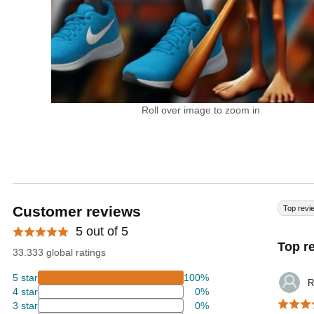
Roll over image to zoom in
Customer reviews
Top revi
5 out of 5
Top r
33.333 global ratings
5 star
100%
R
4 star
0%
3 star
0%