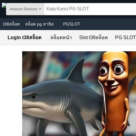
Skip to main content
Amazon Devices
t38สล็อต
สล็อต pg สาธิต
PGSLOT
Login t38สล็อต
สล็อตหน้า
Slot t38สล็อต
PG SLOT