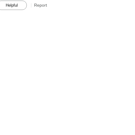
Report
Helpful