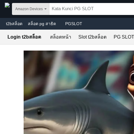
Skip to main content
Amazon Devices
t2bสล็อต
สล็อต pg สาธิต
PGSLOT
Login t2bสล็อต
สล็อตหน้า
Slot t2bสล็อต
PG SLO