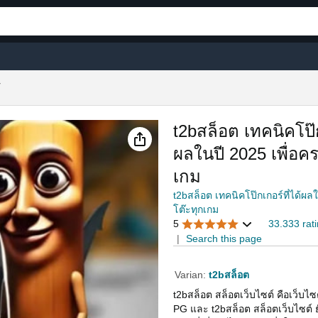
T
t2bสล็อต เทคนิคโป๊ก
ผลในปี 2025 เพื่อค
เกม
t2bสล็อต เทคนิคโป๊กเกอร์ที่ได้ผล
โต๊ะทุกเกม
5
33.333 rat
|
Search this page
Varian:
t2bสล็อต
t2bสล็อต สล็อตเว็บไซต์ คือเว็บไ
PG และ t2bสล็อต สล็อตเว็บไซต์ 