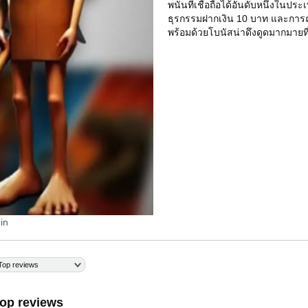
พนันที่เชื่อถือได้อันดับหนึ่งในประ
ธุรกรรมฝากเงิน 10 บาท และการถ
พร้อมด้วยโบนัสน่าดึงดูดมากมายท
in
Top reviews
op reviews