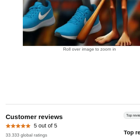
Roll over image to zoom in
Customer reviews
Top revi
5 out of 5
Top r
33.333 global ratings