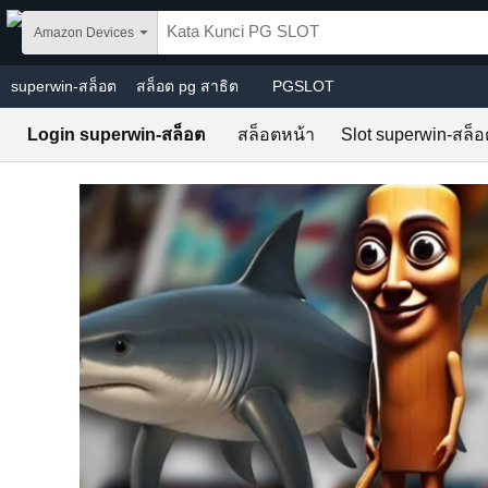
Skip to main content
Amazon Devices
superwin-สล็อต
สล็อต pg สาธิต
PGSLOT
Login superwin-สล็อต
สล็อตหน้า
Slot superwin-สล็อ