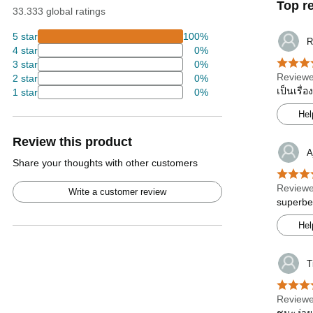
Top r
33.333 global ratings
5 star
100%
R
4 star
0%
3 star
0%
Reviewe
2 star
0%
เป็นเรื่
1 star
0%
Hel
Review this product
A
Share your thoughts with other customers
Reviewe
Write a customer review
superbet
Hel
T
Reviewe