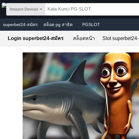
Skip to main content
Amazon Devices
superbet24-สมัคร
สล็อต pg สาธิต
PGSLOT
Login superbet24-สมัคร
สล็อตหน้า
Slot superbet24