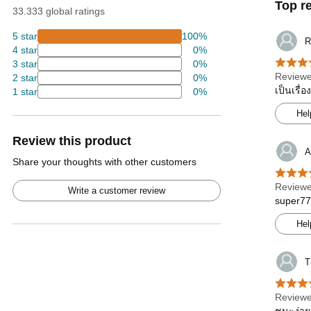
Top r
33.333 global ratings
5 star
100%
R
4 star
0%
3 star
0%
Reviewe
2 star
0%
เป็นเรื่
1 star
0%
Hel
Review this product
A
Share your thoughts with other customers
Reviewe
Write a customer review
super777
Hel
T
Reviewe