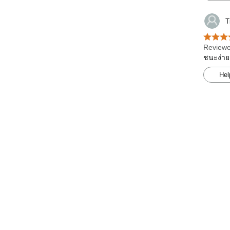
T
Reviewe
ชนะง่าย
Hel