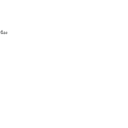
นื่อง