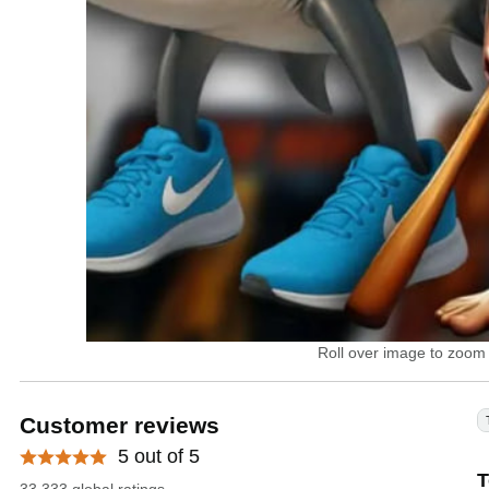
Roll over image to zoom 
Customer reviews
5 out of 5
T