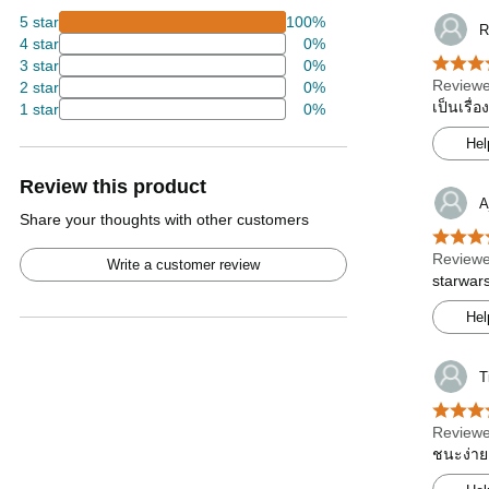
5 star
100%
R
4 star
0%
3 star
0%
Reviewe
2 star
0%
เป็นเรื่
1 star
0%
Hel
Review this product
A
Share your thoughts with other customers
Reviewe
Write a customer review
starwars
Hel
T
Reviewe
ชนะง่าย