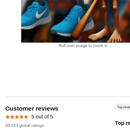
Roll over image to zoom in
Customer reviews
Top revi
5 out of 5
Top r
33.333 global ratings