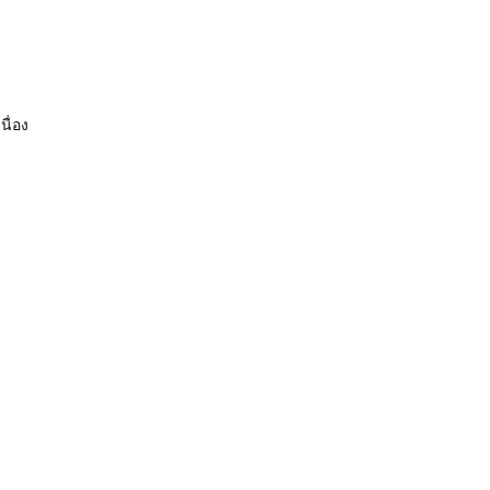
นื่อง