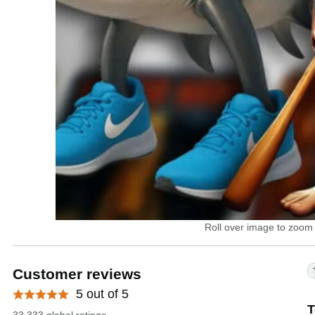
Roll over image to zoom 
Customer reviews
5 out of 5
T