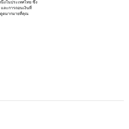
หนึ่งในประเทศไทย ซึ่ง
 และการถอนเงินที่
ดูดมากมายที่คุณ