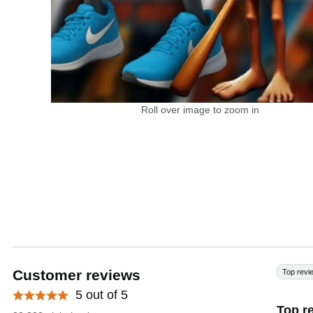
Roll over image to zoom in
Customer reviews
Top revi
5 out of 5
Top r