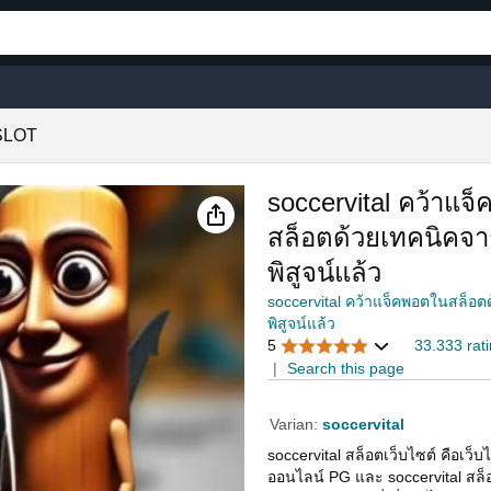
SLOT
soccervital คว้าแจ
สล็อตด้วยเทคนิคจาก
พิสูจน์แล้ว
soccervital คว้าแจ็คพอตในสล็อตด
พิสูจน์แล้ว
5
33.333 rat
|
Search this page
Varian:
soccervital
soccervital สล็อตเว็บไซต์ คือเว็
ออนไลน์ PG และ soccervital สล็อ