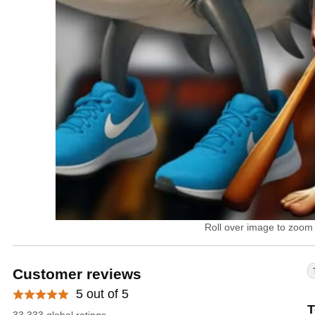
Roll over image to zoom 
Customer reviews
5 out of 5
T