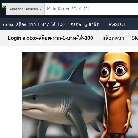
Skip to main content
Amazon Devices
slotxo-สล็อต-ฝาก-1-บาท-ได้-100
สล็อต pg สาธิต
PGSLOT
Login slotxo-สล็อต-ฝาก-1-บาท-ได้-100
สล็อตหน้า
Sl