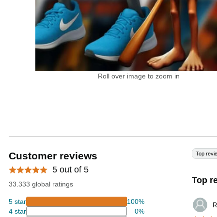
Roll over image to zoom in
Customer reviews
Top revi
5 out of 5
Top r
33.333 global ratings
5 star
100%
R
4 star
0%