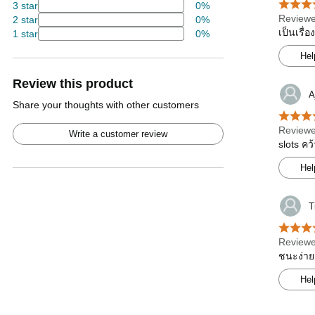
3 star
0%
Reviewe
2 star
0%
เป็นเรื่
1 star
0%
Hel
Review this product
A
Share your thoughts with other customers
Reviewe
Write a customer review
slots ค
Hel
T
Reviewe
ชนะง่าย
Hel