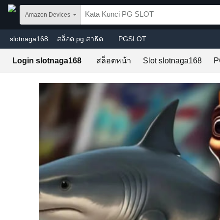
Skip to main content
Amazon Devices
slotnaga168
สล็อต pg สาธิต
PGSLOT
Login slotnaga168
สล็อตหน้า
Slot slotnaga168
P