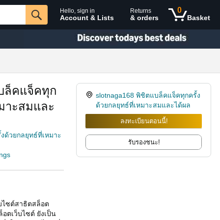
0
Hello, sign in
Returns
Account & Lists
& orders
Basket
บล็คแจ็คทุก
slotnaga168 พิชิตแบล็คแจ็คทุกครั้ง
่เหมาะสมและ
ด้วยกลยุทธ์ที่เหมาะสมและได้ผล
ลงทะเบียนตอนนี้!
้งด้วยกลยุทธ์ที่เหมาะ
รับรองชนะ!
ings
็บไซต์สาธิตสล็อต
อตเว็บไซต์ ยังเป็น