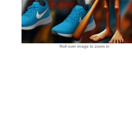
Roll over image to zoom in