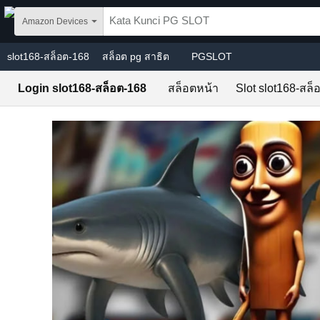
Skip to main content
Amazon Devices
slot168-สล็อต-168
สล็อต pg สาธิต
PGSLOT
Login slot168-สล็อต-168
สล็อตหน้า
Slot slot168-สล็