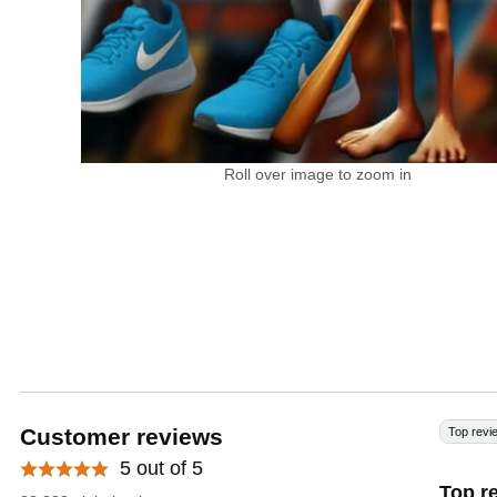
Roll over image to zoom in
Customer reviews
Top revi
5 out of 5
Top r