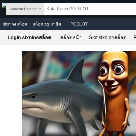
Skip to main content
Amazon Devices
sixnineสล็อต
สล็อต pg สาธิต
PGSLOT
Login sixnineสล็อต
สล็อตหน้า
Slot sixnineสล็อต