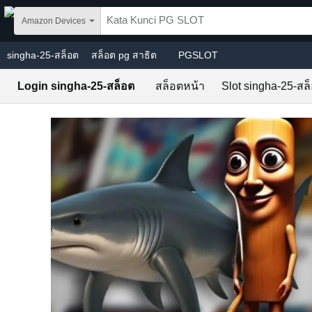
Skip to main content
Amazon Devices
singha-25-สล็อต
สล็อต pg สาธิต
PGSLOT
Login singha-25-สล็อต
สล็อตหน้า
Slot singha-25-สล