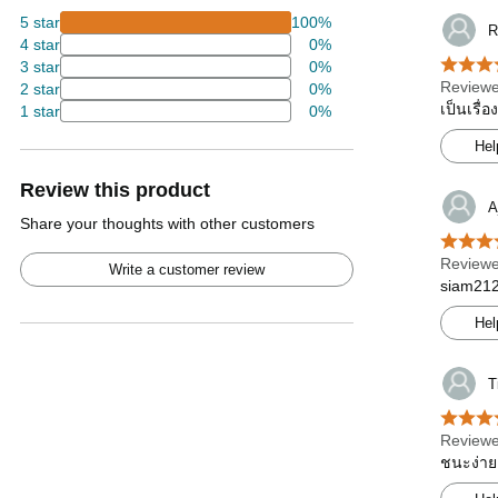
5 star
100%
R
4 star
0%
3 star
0%
Reviewe
2 star
0%
เป็นเรื่
1 star
0%
Hel
Review this product
A
Share your thoughts with other customers
Reviewe
Write a customer review
siam212-
Hel
T
Reviewe
ชนะง่าย