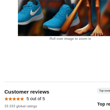
Roll over image to zoom in
Customer reviews
Top revi
5 out of 5
Top r
33.333 global ratings