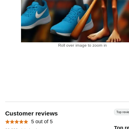
Roll over image to zoom in
Customer reviews
Top revi
5 out of 5
Top r