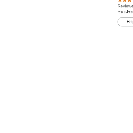
Reviewe
ชนะง่าย
Hel