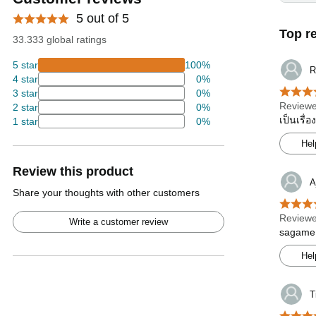
5 out of 5
Top r
33.333 global ratings
5 star
100%
R
4 star
0%
3 star
0%
Reviewe
2 star
0%
เป็นเรื่
1 star
0%
Hel
Review this product
A
Share your thoughts with other customers
Reviewe
Write a customer review
sagame16
Hel
T