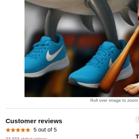
Roll over image to zoom 
Customer reviews
5 out of 5
T