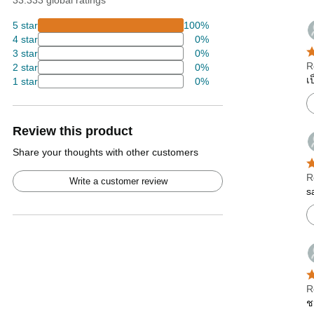
33.333 global ratings
5 star
100%
4 star
0%
3 star
0%
R
2 star
0%
เ
1 star
0%
Review this product
Share your thoughts with other customers
R
Write a customer review
s
R
ช