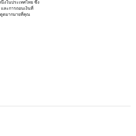
หนึ่งในประเทศไทย ซึ่ง
 และการถอนเงินที่
ดูดมากมายที่คุณ