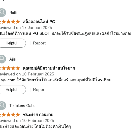
Raffi
สล็อตออนไลน์ PG
eviewed on 17 Januari 2025
ป็นเรื่องดีที่การเล่น PG SLOT มักจะได้รับชัยชนะสูงสุดและผลกำไรอย่างต่อเ
Report
Helpful
Ajis
คุณสมบัติมีความน่าสนใจมาก
eviewed on 10 Februari 2025
uay-.com ใช้จิตวิทยาในโป๊กเกอร์เพื่อสร้างกลยุทธ์ที่ไม่มีใครเทียบ
Report
Helpful
Tiktokers Gabut
ชนะง่าย ถอนง่าย
eviewed on 10 Februari 2025
นะง่ายและถอนง่ายโดยไม่ต้องหักเงินใดๆ