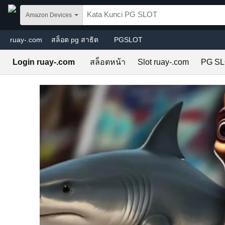
Skip to main content
Amazon Devices
ruay-.com
สล็อต pg สาธิต
PGSLOT
Login ruay-.com
สล็อตหน้า
Slot ruay-.com
PG S