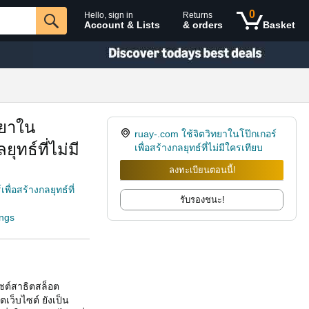
0
Hello, sign in
Returns
Account & Lists
& orders
Basket
ทยาใน
ruay-.com ใช้จิตวิทยาในโป๊กเกอร์
ยุทธ์ที่ไม่มี
เพื่อสร้างกลยุทธ์ที่ไม่มีใครเทียบ
ลงทะเบียนตอนนี้!
ื่อสร้างกลยุทธ์ที่
รับรองชนะ!
ings
ไซต์สาธิตสล็อต
เว็บไซต์ ยังเป็น