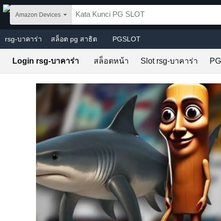
Skip to main content
Amazon Devices
rsg-บาคาร่า
สล็อต pg สาธิต
PGSLOT
Login rsg-บาคาร่า
สล็อตหน้า
Slot rsg-บาคาร่า
PG