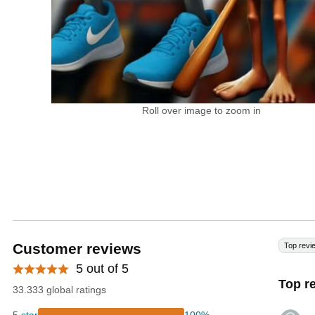
Roll over image to zoom in
Customer reviews
Top revi
5 out of 5
Top r
33.333 global ratings