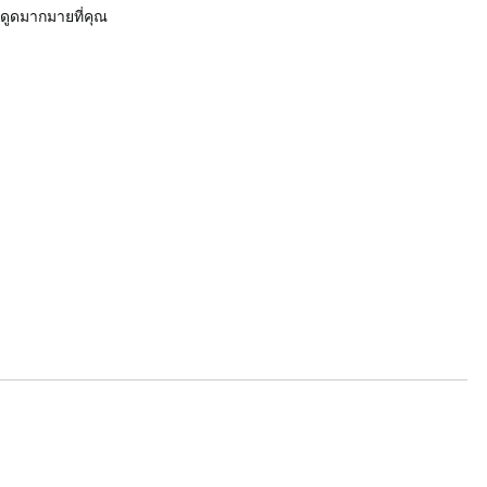
ดูดมากมายที่คุณ