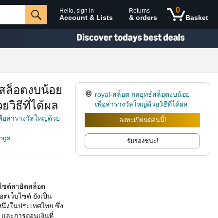
0
Hello, sign in
Returns
Account & Lists
& orders
Basket
์สล็อตงบน้อย
royal-สล็อต กลยุทธ์สล็อตงบน้อย
ยวิธีที่ได้ผล
เพื่อล่ารางวัลใหญ่ด้วยวิธีที่ได้ผล
ื่อล่ารางวัลใหญ่ด้วย
ลงทะเบียนตอนนี้!
ings
รับรองชนะ!
บไซต์สาธิตสล็อต
ตเว็บไซต์ ยังเป็น
หนึ่งในประเทศไทย ซึ่ง
 และการถอนเงินที่