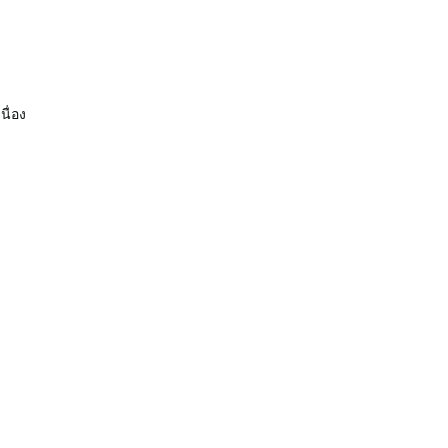
นื่อง