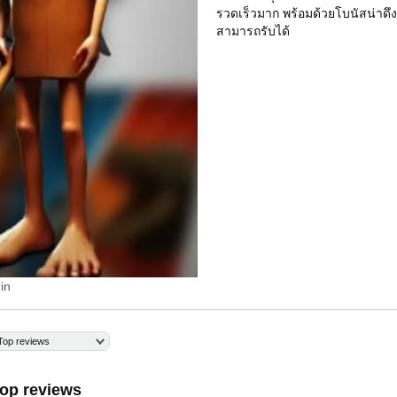
รวดเร็วมาก พร้อมด้วยโบนัสน่าดึง
สามารถรับได้
in
Top reviews
op reviews