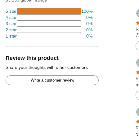
33.333 global ratings
5 star
100%
4 star
0%
3 star
0%
R
2 star
0%
เ
1 star
0%
Review this product
Share your thoughts with other customers
R
Write a customer review
r
R
ช