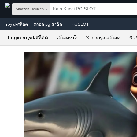
Skip to main content
Amazon Devices
royal-สล็อต
สล็อต pg สาธิต
PGSLOT
Login royal-สล็อต
สล็อตหน้า
Slot royal-สล็อต
PG 