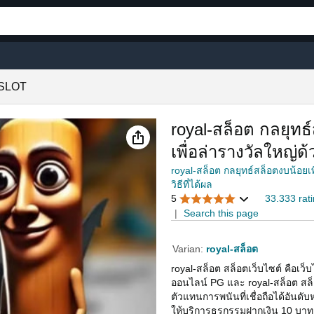
SLOT
royal-สล็อต กลยุทธ
เพื่อล่ารางวัลใหญ่ด้ว
royal-สล็อต กลยุทธ์สล็อตงบน้อยเพ
วิธีที่ได้ผล
5
33.333 rat
|
Search this page
Varian:
royal-สล็อต
royal-สล็อต สล็อตเว็บไซต์ คือเว็
ออนไลน์ PG และ royal-สล็อต สล็อ
ตัวแทนการพนันที่เชื่อถือได้อันดับ
ให้บริการธุรกรรมฝากเงิน 10 บาท