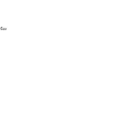
นื่อง