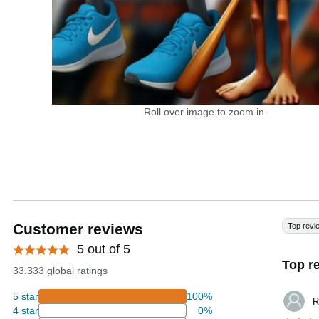
Roll over image to zoom in
Customer reviews
Top revi
5 out of 5
Top r
33.333 global ratings
5 star
100%
R
4 star
0%