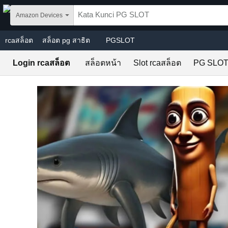
Skip to main content
Amazon Devices
rcaสล็อต
สล็อต pg สาธิต
PGSLOT
Login rcaสล็อต
สล็อตหน้า
Slot rcaสล็อต
PG SLO