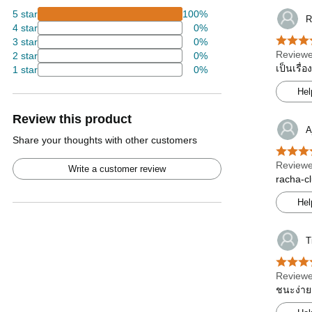
5 star
100%
R
4 star
0%
3 star
0%
Reviewe
2 star
0%
เป็นเรื่
1 star
0%
Hel
Review this product
A
Share your thoughts with other customers
Reviewe
Write a customer review
racha-c
Hel
T
Reviewe
ชนะง่าย