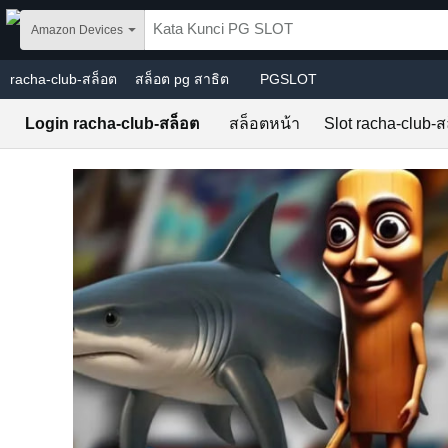
Skip to main content
Amazon Devices
racha-club-สล็อต
สล็อต pg สาธิต
PGSLOT
Login racha-club-สล็อต
สล็อตหน้า
Slot racha-club-ส