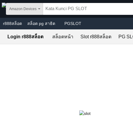
Skip to main content
Amazon Devices
r888สล็อต
สล็อต pg สาธิต
PGSLOT
Login r888สล็อต
สล็อตหน้า
Slot r888สล็อต
PG S