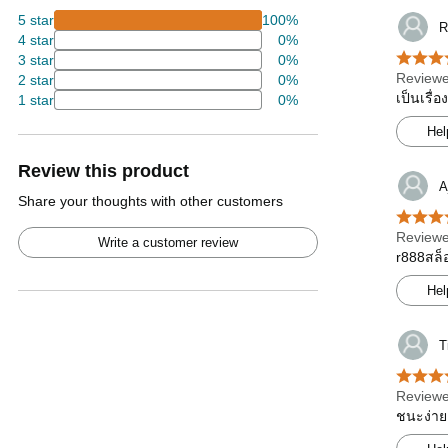
5 star
100%
R
4 star
0%
3 star
0%
Reviewe
2 star
0%
เป็นเรื่
1 star
0%
Hel
Review this product
A
Share your thoughts with other customers
Reviewe
Write a customer review
r888สล็อ
Hel
T
Reviewe
ชนะง่าย