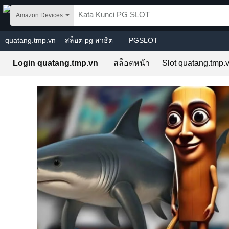
Skip to main content
Amazon Devices
quatang.tmp.vn
สล็อต pg สาธิต
PGSLOT
Login quatang.tmp.vn
สล็อตหน้า
Slot quatang.tmp.