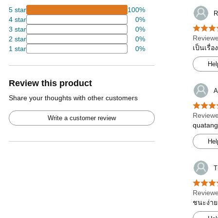
5 star
100%
R
4 star
0%
3 star
0%
Reviewe
2 star
0%
เป็นเรื่
1 star
0%
Hel
Review this product
A
Share your thoughts with other customers
Reviewe
Write a customer review
quatang.
Hel
T
Reviewe
ชนะง่าย