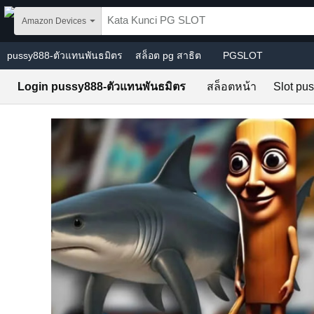
Skip to main content
Amazon Devices
pussy888-ตัวแทนพันธมิตร
สล็อต pg สาธิต
PGSLOT
Login pussy888-ตัวแทนพันธมิตร
สล็อตหน้า
Slot pu