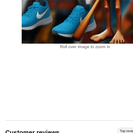
Roll over image to zoom in
Customer reviews
Top revi