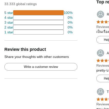
Top r
33.333 global ratings
5 star
100%
R
4 star
0%
3 star
0%
Reviewe
2 star
0%
เป็นเรื่
1 star
0%
Hel
Review this product
A
Share your thoughts with other customers
Reviewe
Write a customer review
pretty-บ
Hel
T
Reviewe