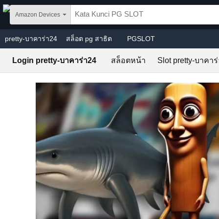
Skip to main content
Amazon Devices
pretty-บาคาร่า24
สล็อต pg สาธิต
PGSLOT
Login pretty-บาคาร่า24
สล็อตหน้า
Slot pretty-บาคาร