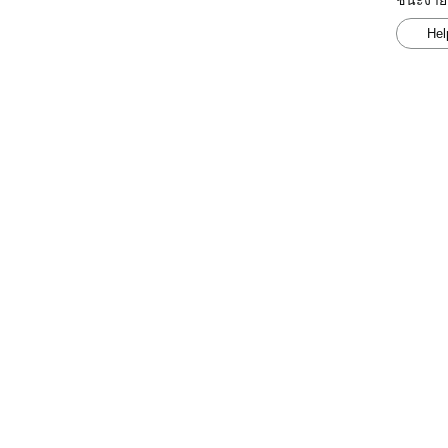
ชนะง่าย
Hel