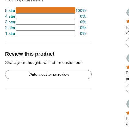
33.333 global ratings
5 star
100%
4 star
0%
3 star
0%
R
2 star
0%
เ
1 star
0%
Review this product
Share your thoughts with other customers
R
Write a customer review
p
R
ช