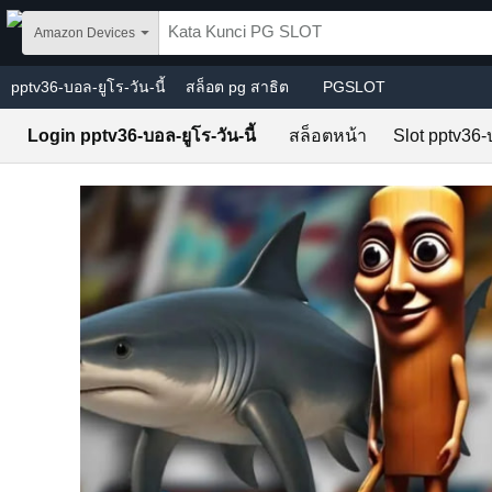
Skip to main content
Amazon Devices
pptv36-บอล-ยูโร-วัน-นี้
สล็อต pg สาธิต
PGSLOT
Login pptv36-บอล-ยูโร-วัน-นี้
สล็อตหน้า
Slot pptv36-บ