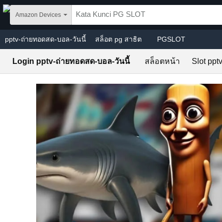
Skip to main content
Amazon Devices
pptv-ถ่ายทอดสด-บอล-วันนี้
สล็อต pg สาธิต
PGSLOT
Login pptv-ถ่ายทอดสด-บอล-วันนี้
สล็อตหน้า
Slot ppt