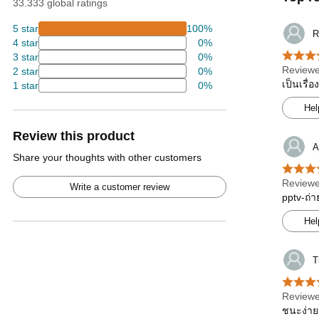
33.333 global ratings
5 star
100%
R
4 star
0%
3 star
0%
Reviewe
2 star
0%
เป็นเรื่
1 star
0%
Hel
Review this product
A
Share your thoughts with other customers
Reviewe
Write a customer review
pptv-ถ่า
Hel
T
Reviewe
ชนะง่าย