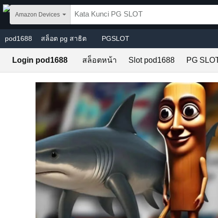
Skip to main content
Amazon Devices
pod1688
สล็อต pg สาธิต
PGSLOT
Login pod1688
สล็อตหน้า
Slot pod1688
PG SLO