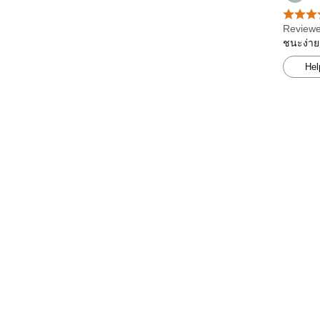
Reviewe
ชนะง่าย
Hel