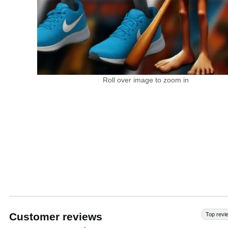
Roll over image to zoom in
Customer reviews
Top revi