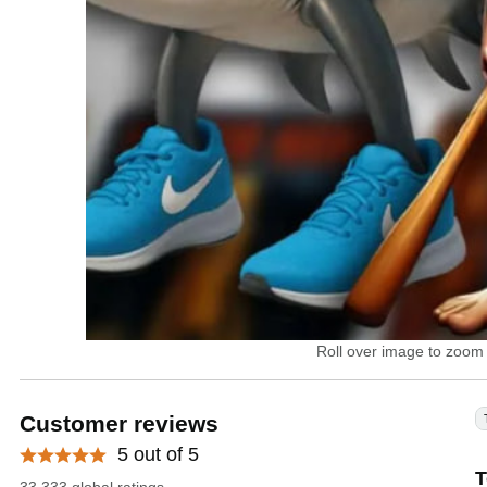
Roll over image to zoom 
Customer reviews
5 out of 5
T