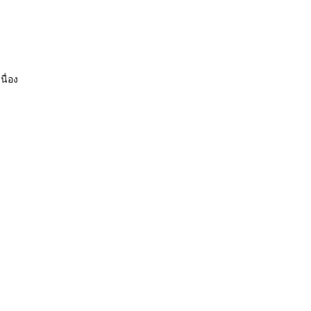
นื่อง