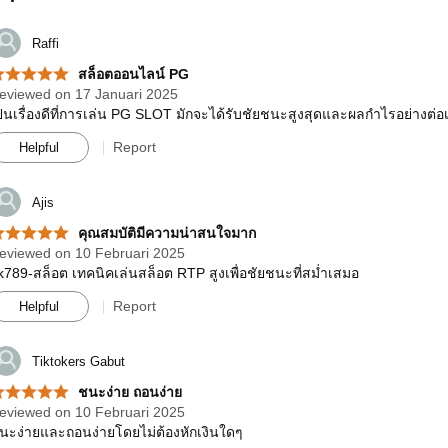
Raffi
สล็อตออนไลน์ PG
eviewed on 17 Januari 2025
ป็นเรื่องดีที่การเล่น PG SLOT มักจะได้รับชัยชนะสูงสุดและผลกำไรอย่างต่อเ
Report
Helpful
Ajis
คุณสมบัติมีความน่าสนใจมาก
eviewed on 10 Februari 2025
k789-สล็อต เทคนิคเล่นสล็อต RTP สูงเพื่อชัยชนะที่สม่ำเสมอ
Report
Helpful
Tiktokers Gabut
ชนะง่าย ถอนง่าย
eviewed on 10 Februari 2025
นะง่ายและถอนง่ายโดยไม่ต้องหักเงินใดๆ